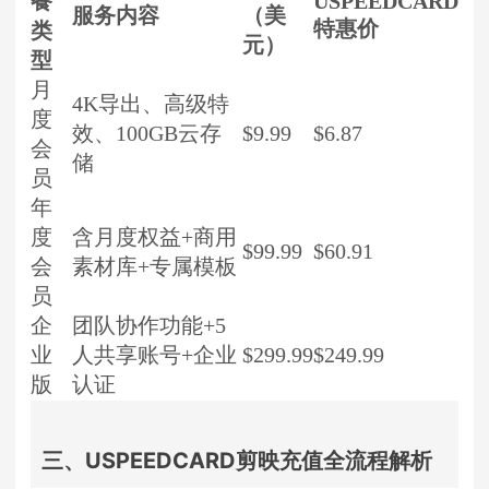
餐
USPEEDCARD
服务内容
（美
特惠价
类
元）
型
月
4K导出、高级特
度
效、100GB云存
$9.99
$6.87
会
储
员
年
度
含月度权益+商用
$99.99
$60.91
会
素材库+专属模板
员
企
团队协作功能+5
业
人共享账号+企业
$299.99
$249.99
版
认证
三、USPEEDCARD剪映充值全流程解析