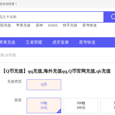
统自动结算！
陌陌充值
苹果充值
原神
bilibili
快手充值
星穹铁道
苹果充值
王者荣耀
虎牙直播
星穹铁道
值,qb充值
【Q币充值】qq充值,海外充值qq,Q币官网充值,qb充值
充值类型
Q币
面值
10枚
100枚
10元
100元