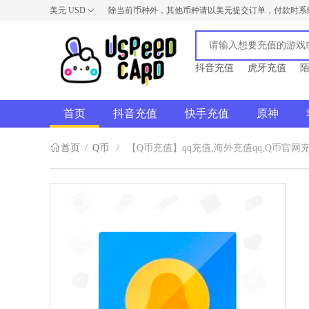
美元
USD
除当前币种外，其他币种请以美元提交订单，付款时系
USD
AUD
NZD
抖音充值
虎牙充值
首页
抖音充值
快手充值
原神
首页
/
Q币
/
【Q币充值】qq充值,海外充值qq,Q币官网充