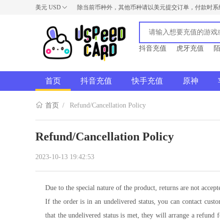
美元
USD
除当前币种外，其他币种请以美元提交订单，付款时系
USD
AUD
NZD
抖音充值
虎牙充值
首页
抖音充值
快手充值
原神
首页
/
Refund/Cancellation Policy
Refund/Cancellation Policy
2023-10-13 19:42:53
Due to the special nature of the product, returns are not accep
If the order is in an undelivered status, you can contact cus
that the undelivered status is met, they will arrange a refun