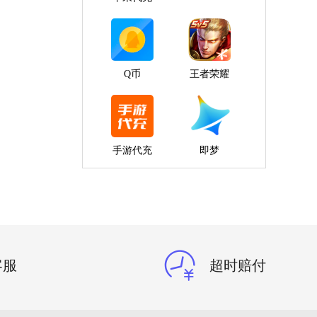
Q币
王者荣耀
手游代充
即梦
客服
超时赔付