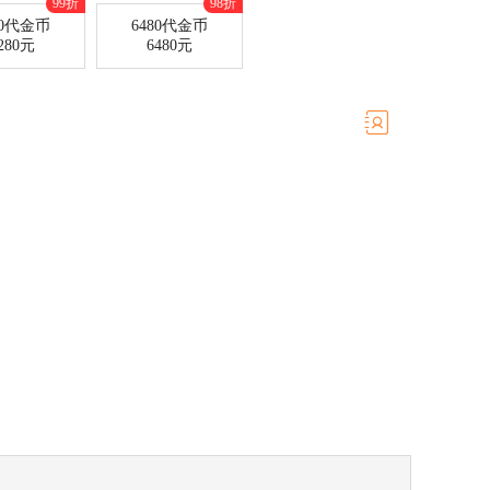
99折
98折
80代金币
6480代金币
280元
6480元