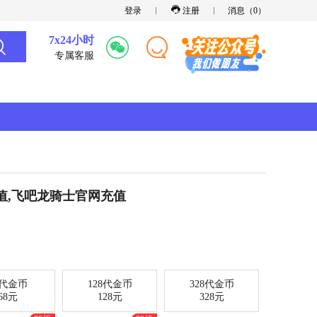
登录
注册
消息（
0
）
7x24小时
专属客服
值,飞吧龙骑士官网充值
8代金币
128代金币
328代金币
68元
128元
328元