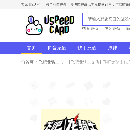
美元
USD
除当前币种外，其他币种请以美元提交订单，付款时系
USD
AUD
NZD
抖音充值
虎牙充值
首页
抖音充值
快手充值
原神
首页
/
飞吧龙骑士
/
【飞吧龙骑士充值】飞吧龙骑士代充