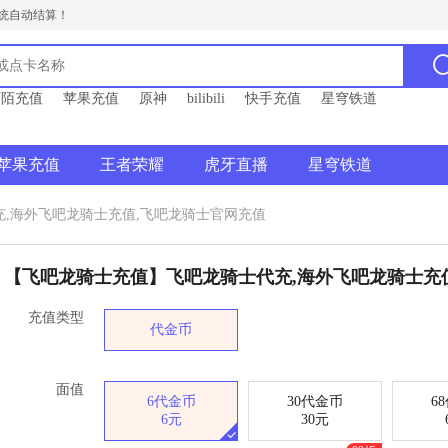
统自动结算！
陌陌充值
苹果充值
原神
bilibili
快手充值
星穹铁道
苹果充值
王者荣耀
虎牙直播
星穹铁道
,海外飞吧龙骑士充值,飞吧龙骑士官网充值
【飞吧龙骑士充值】飞吧龙骑士代充,海外飞吧龙骑士充
充值类型
代金币
面值
6代金币
30代金币
6
6元
30元