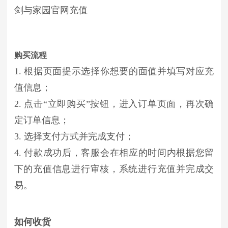
剑与家园官网充值
购买流程
1. 根据页面提示选择你想要的面值并填写对应充
值信息；
2. 点击“立即购买”按钮，进入订单页面，再次确
定订单信息；
3. 选择支付方式并完成支付；
4. 付款成功后，客服会在相应的时间内根据您留
下的充值信息进行审核，系统进行充值并完成交
易。
如何收货