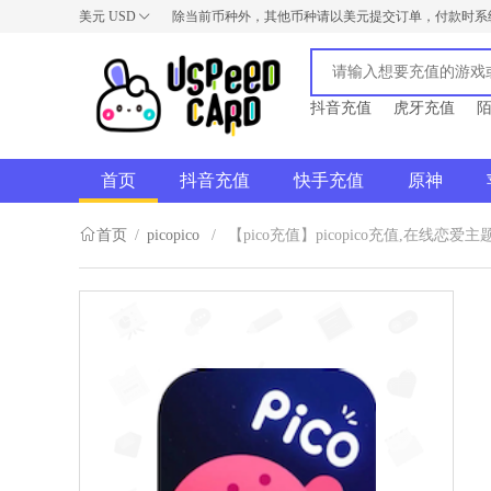
美元
USD
除当前币种外，其他币种请以美元提交订单，付款时系
USD
AUD
NZD
抖音充值
虎牙充值
首页
抖音充值
快手充值
原神
首页
/
picopico
/
【pico充值】picopico充值,在线恋爱主题