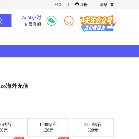
登录
注册
消息（
0
）
7x24小时
专属客服
pico海外充值
00钻石
1280钻石
3280钻石
60元
128元
328元