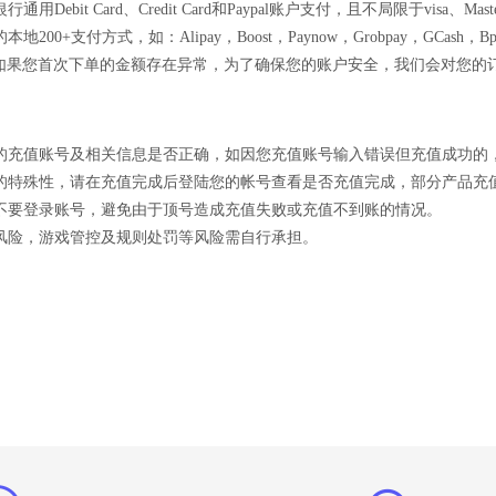
用Debit Card、Credit Card和Paypal账户支付，且不局限于visa、MasterC
地200+支付方式，如：Alipay，Boost，Paynow，Grobpay，GCash，B
如果您首次下单的金额存在异常，为了确保您的账户安全，我们会对您的
认您的充值账号及相关信息是否正确，如因您充值账号输入错误但充值成功的
商品的特殊性，请在充值完成后登陆您的帐号查看是否充值完成，部分产品充
前请不要登录账号，避免由于顶号造成充值失败或充值不到账的情况。
的风险，游戏管控及规则处罚等风险需自行承担。