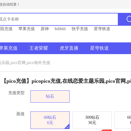
统自动结算！
陌陌充值
苹果充值
原神
bilibili
快手充值
星穹铁道
苹果充值
王者荣耀
虎牙直播
星穹铁道
乐园,pico官网,pico海外充值
【pico充值】picopico充值,在线恋爱主题乐园,pico官网,
充值类型
钻石
面值
60钻石
300钻石
6
6元
30元