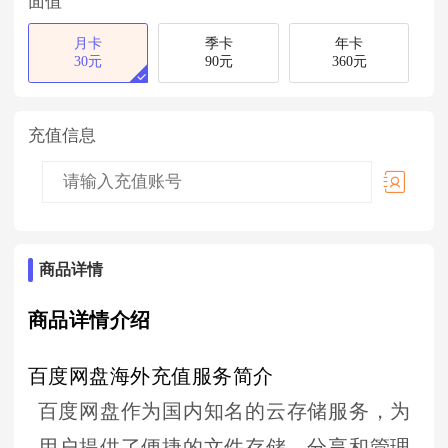
面值
月卡
季卡
年卡
30元
90元
360元
充值信息
商品详情
商品详情介绍
百度网盘海外充值服务简介
百度网盘作为国内知名的云存储服务，为
用户提供了便捷的文件存储、分享和管理