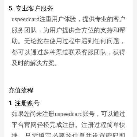
5.
专业客户服务
uspeedcard
注重用户体验，提供专业的客户
服务团队，为用户提供全方位的支持和帮
助。无论您在使用过程中遇到任何问题，
都可以通过多种渠道联系客服团队，获得
及时的解决方案。
充值流程
1.
注册账号
如果您尚未注册
uspeedcard
账号，可以通过
平台官网轻松完成注册。注册过程简单快
捷，只需填写必要的信息并设置密码即