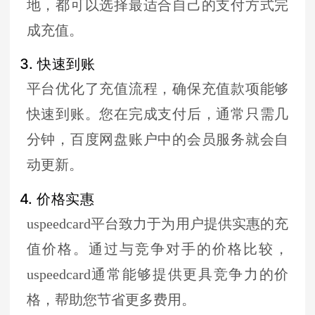
地，都可以选择最适合自己的支付方式完
成充值。
3.
快速到账
平台优化了充值流程，确保充值款项能够
快速到账。您在完成支付后，通常只需几
分钟，百度网盘账户中的会员服务就会自
动更新。
4.
价格实惠
uspeedcard
平台致力于为用户提供实惠的充
值价格。通过与竞争对手的价格比较，
uspeedcard
通常能够提供更具竞争力的价
格，帮助您节省更多费用。