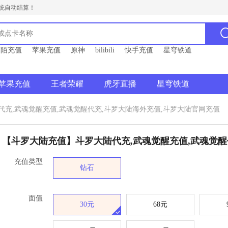
统自动结算！
陌陌充值
苹果充值
原神
bilibili
快手充值
星穹铁道
苹果充值
王者荣耀
虎牙直播
星穹铁道
充,武魂觉醒充值,武魂觉醒代充,斗罗大陆海外充值,斗罗大陆官网充值
【斗罗大陆充值】斗罗大陆代充,武魂觉醒充值,武魂觉醒
充值类型
钻石
面值
30元
68元