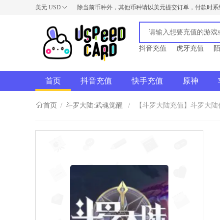
美元
USD
除当前币种外，其他币种请以美元提交订单，付款时系
USD
AUD
NZD
抖音充值
虎牙充值
首页
抖音充值
快手充值
原神
首页
/
斗罗大陆:武魂觉醒
/
【斗罗大陆充值】斗罗大陆代