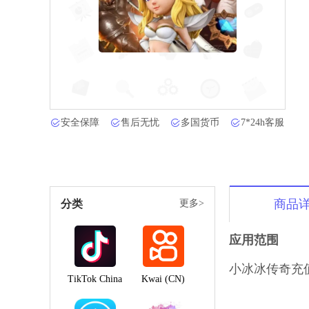
安全保障
售后无忧
多国货币
7*24h客服
商品
分类
更多>
应用范围
小冰冰传奇充
TikTok China
Kwai (CN)