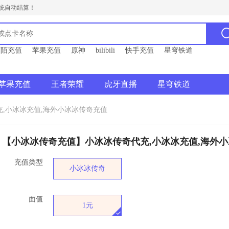
统自动结算！
陌陌充值
苹果充值
原神
bilibili
快手充值
星穹铁道
苹果充值
王者荣耀
虎牙直播
星穹铁道
,小冰冰充值,海外小冰冰传奇充值
【小冰冰传奇充值】小冰冰传奇代充,小冰冰充值,海外
充值类型
小冰冰传奇
面值
1元