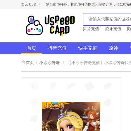
美元
USD
除当前币种外，其他币种请以美元提交订单，付款时系
USD
AUD
NZD
抖音充值
虎牙充值
首页
抖音充值
快手充值
原神
首页
/
小冰冰传奇
/
【小冰冰传奇充值】小冰冰传奇代充