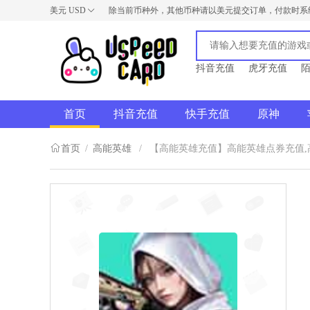
美元
USD
除当前币种外，其他币种请以美元提交订单，付款时系
USD
AUD
NZD
抖音充值
虎牙充值
首页
抖音充值
快手充值
原神
首页
/
高能英雄
/
【高能英雄充值】高能英雄点券充值,