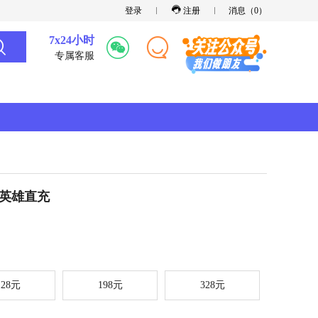
登录
注册
消息（
0
）
7x24小时
专属客服
能英雄直充
128元
198元
328元