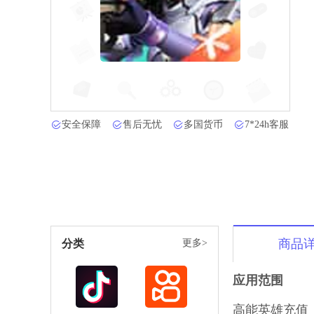
安全保障
售后无忧
多国货币
7*24h客服
商品
分类
更多>
应用范围
高能英雄充值