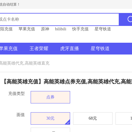
统自动结算！
陌陌充值
苹果充值
原神
bilibili
快手充值
星穹铁道
苹果充值
王者荣耀
虎牙直播
星穹铁道
高能英雄代充,高能英雄直充
【高能英雄充值】高能英雄点券充值,高能英雄代充,高
充值类型
点券
面值
30元
68元