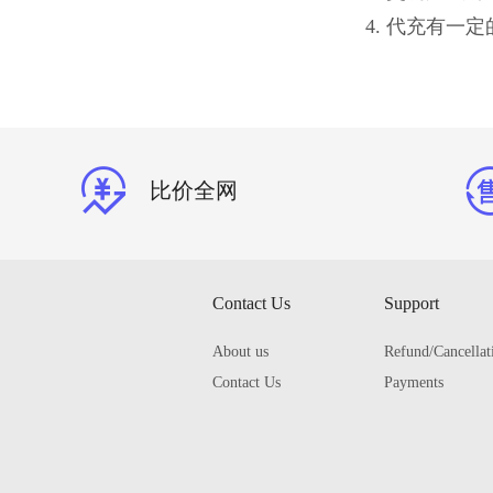
4. 代充有
比价全网
Contact Us
Support
About us
Refund/Cancellat
Contact Us
Payments