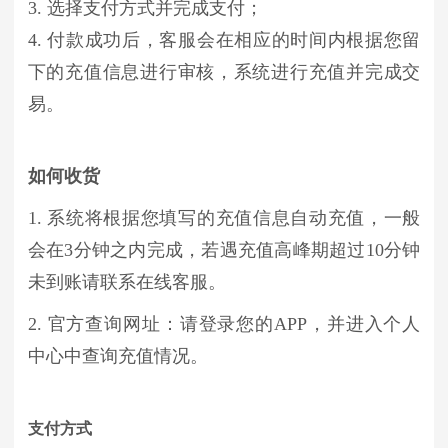
3. 选择支付方式并完成支付；
4. 付款成功后，客服会在相应的时间内根据您留
下的充值信息进行审核，系统进行充值并完成交
易。
如何收货
1. 系统将根据您填写的充值信息自动充值，一般
会在3分钟之内完成，若遇充值高峰期超过10分钟
未到账请联系在线客服。
2. 官方查询网址：请登录您的APP，并进入个人
中心中查询充值情况。
支付方式