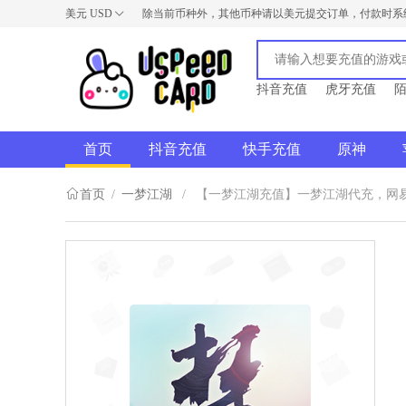
美元
USD
除当前币种外，其他币种请以美元提交订单，付款时系
USD
AUD
NZD
抖音充值
虎牙充值
首页
抖音充值
快手充值
原神
首页
/
一梦江湖
/
【一梦江湖充值】一梦江湖代充，网