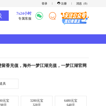
登录
注册
消息（
0
）
7x24小时
专属客服
留香充值，海外一梦江湖充值，一梦江湖​官网
道具
980元宝
3280元宝
6480元宝
198元
328元
648元