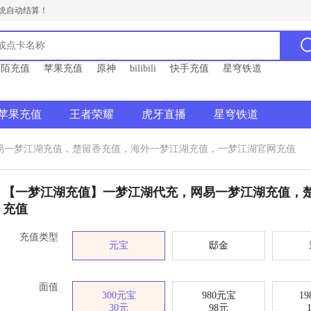
统自动结算！
陌陌充值
苹果充值
原神
bilibili
快手充值
星穹铁道
苹果充值
王者荣耀
虎牙直播
星穹铁道
易一梦江湖充值，楚留香充值，海外一梦江湖充值，一梦江湖​官网充值
【一梦江湖充值】一梦江湖代充，网易一梦江湖充值，楚
充值
充值类型
元宝
邸金
面值
300元宝
980元宝
1
30元
98元