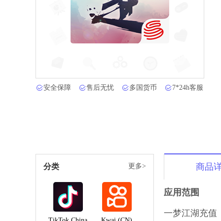
安全保障
售后无忧
多国货币
7*24h客服
商品
分类
更多>
应用范围
一梦江湖
充值
TikTok China
Kwai (CN)