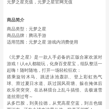
元梦之星充值
，
元梦之星
官网充值
商品简介
商品类型：元梦之星
商品品牌：腾讯手游
适用范围：元梦之星 游戏内消费使用
《元梦之星》是一款人手必备的正版合家欢派对
游戏！i人e人都能玩，化身百变星宝，组队整活一
起嗨！随时随地，打开一场轻松狂欢：
搭乘旋转木马、跳进泳池轰趴、登上彩虹热气
球、滑过夏日水道、跃过国风荷塘、躲在掩体后
欢乐突突突、在丛林擂台上乱斗搞怪、去极速雪
道丝滑过弯～
从多巴胺，到美拉德，从梵高星空蓝，到古色烟